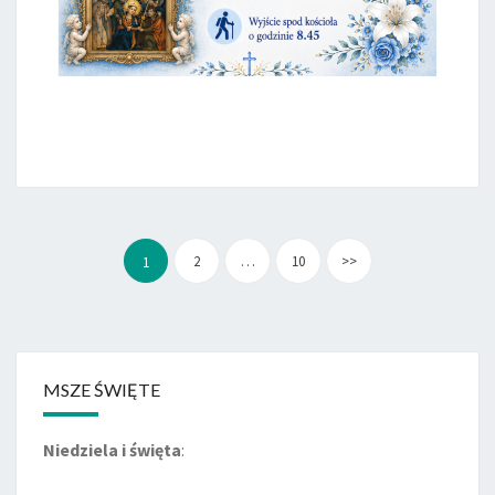
Stronicowanie
wpisów
2
…
10
>>
1
MSZE ŚWIĘTE
Niedziela i święta
: