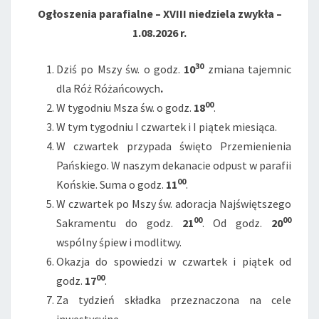
Ogłoszenia parafialne – XVIII niedziela zwykła –
1.08.2026 r.
30
Dziś po Mszy św. o godz.
10
zmiana tajemnic
dla Róż Różańcowych
.
00
W tygodniu Msza św. o godz.
18
.
W tym tygodniu I czwartek i I piątek miesiąca.
W czwartek przypada święto Przemienienia
Pańskiego. W naszym dekanacie odpust w parafii
00
Końskie. Suma o godz.
11
.
W czwartek po Mszy św. adoracja Najświętszego
00
00
Sakramentu do godz.
21
. Od godz.
20
wspólny śpiew i modlitwy.
Okazja do spowiedzi w czwartek i piątek od
00
godz.
17
.
Za tydzień składka przeznaczona na cele