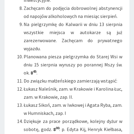
inwestycyjne.
Zachęcam do podjęcia dobrowolnej abstynencji
od napojów alkoholowych na miesiąc sierpień.
Na pielgrzymkę do Kalwarii w dniu 13 sierpnia
wszystkie miejsca w autokarze są już
zarezerwowane. Zachęcam do prywatnego
wyjazdu.
Planowana piesza pielgrzymka do Starej Wsi w
dniu 15 sierpnia wyruszy po porannej Mszy św.
45
ok.
8
.
Do związku małżeńskiego zamierzają wstąpić:
Łukasz Naleśnik, zam. w Krakowie i Karolina Łuc,
zam. w Krakowie, zap. II.
Łukasz Sikoń, zam. w Iwkowej i Agata Ryba, zam.
w Humniskach, zap. I
Dziękuje za prace porządkowe, kolejny dyżur w
00
sobotę, godz.
8
: p. Edyta Kij, Henryk Kiełbasa,