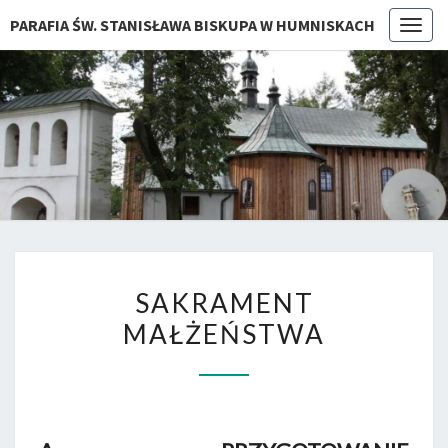
PARAFIA ŚW. STANISŁAWA BISKUPA W HUMNISKACH
Togg
navig
SAKRAMENT
SAKRAMENT
MAŁŻEŃSTWA
MAŁŻEŃSTWA