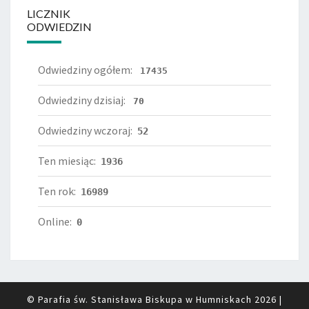
LICZNIK
ODWIEDZIN
Odwiedziny ogółem:
17435
Odwiedziny dzisiaj:
70
Odwiedziny wczoraj:
52
Ten miesiąc:
1936
Ten rok:
16989
Online:
0
© Parafia św. Stanisława Biskupa w Humniskach 2026
|