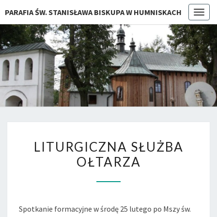
PARAFIA ŚW. STANISŁAWA BISKUPA W HUMNISKACH
Togg
navig
LITURGICZNA
LITURGICZNA SŁUŻBA
SŁUŻBA
OŁTARZA
OŁTARZA
Spotkanie formacyjne w środę 25 lutego po Mszy św.