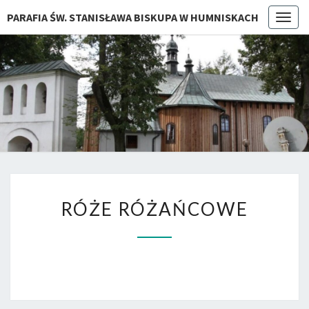
PARAFIA ŚW. STANISŁAWA BISKUPA W HUMNISKACH
Togg
navig
RÓŻE
RÓŻE RÓŻAŃCOWE
RÓŻAŃCOWE